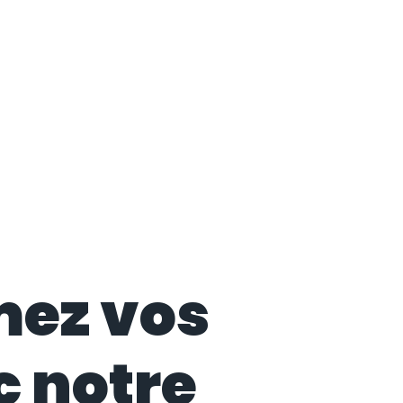
mez vos
c notre