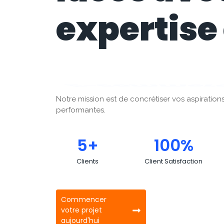
expertise
Marketing 
Notre mission est de concrétiser vos aspiratio
performantes.
5
+
100
%
Clients
Client Satisfaction
Commencer
votre projet
aujourd'hui